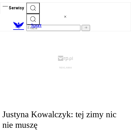
Serwisy
S
port
Justyna Kowalczyk: tej zimy nic
nie muszę