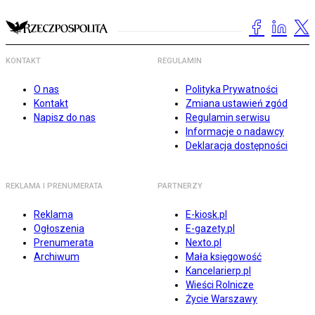
KONTAKT
REGULAMIN
O nas
Polityka Prywatności
Kontakt
Zmiana ustawień zgód
Napisz do nas
Regulamin serwisu
Informacje o nadawcy
Deklaracja dostępności
REKLAMA I PRENUMERATA
PARTNERZY
Reklama
E-kiosk.pl
Ogłoszenia
E-gazety.pl
Prenumerata
Nexto.pl
Archiwum
Mała księgowość
Kancelarierp.pl
Wieści Rolnicze
Życie Warszawy