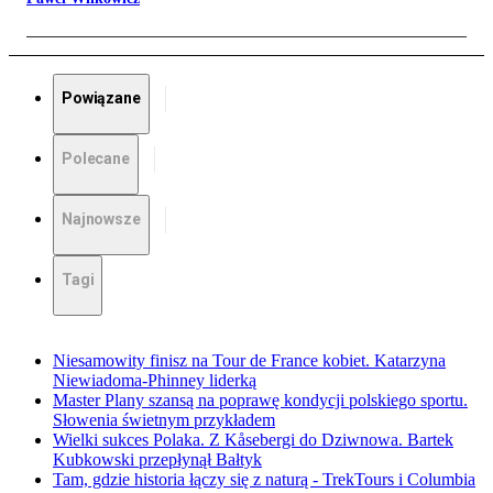
Powiązane
Polecane
Najnowsze
Tagi
Niesamowity finisz na Tour de France kobiet. Katarzyna
Niewiadoma-Phinney liderką
Master Plany szansą na poprawę kondycji polskiego sportu.
Słowenia świetnym przykładem
Wielki sukces Polaka. Z Kåsebergi do Dziwnowa. Bartek
Kubkowski przepłynął Bałtyk
Tam, gdzie historia łączy się z naturą - TrekTours i Columbia