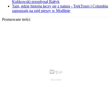
Kubkowski przepłynął Bałtyk
Tam, gdzie historia łączy się z naturą - TrekTours i Columbia
zapraszają na rajd pieszy w Modlinie
Promowane treści