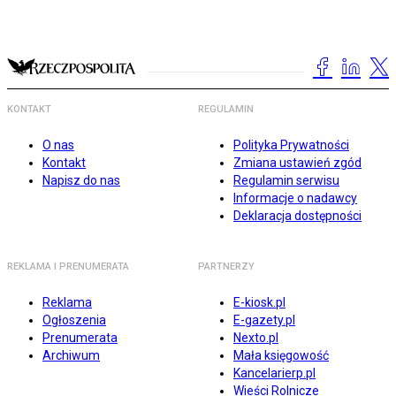
KONTAKT
REGULAMIN
O nas
Polityka Prywatności
Kontakt
Zmiana ustawień zgód
Napisz do nas
Regulamin serwisu
Informacje o nadawcy
Deklaracja dostępności
REKLAMA I PRENUMERATA
PARTNERZY
Reklama
E-kiosk.pl
Ogłoszenia
E-gazety.pl
Prenumerata
Nexto.pl
Archiwum
Mała księgowość
Kancelarierp.pl
Wieści Rolnicze