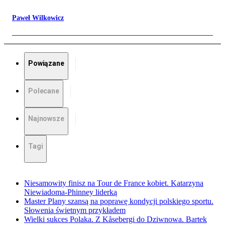
Paweł Wilkowicz
Powiązane
Polecane
Najnowsze
Tagi
Niesamowity finisz na Tour de France kobiet. Katarzyna
Niewiadoma-Phinney liderką
Master Plany szansą na poprawę kondycji polskiego sportu.
Słowenia świetnym przykładem
Wielki sukces Polaka. Z Kåsebergi do Dziwnowa. Bartek