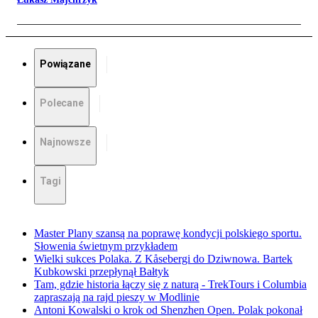
Powiązane
Polecane
Najnowsze
Tagi
Master Plany szansą na poprawę kondycji polskiego sportu.
Słowenia świetnym przykładem
Wielki sukces Polaka. Z Kåsebergi do Dziwnowa. Bartek
Kubkowski przepłynął Bałtyk
Tam, gdzie historia łączy się z naturą - TrekTours i Columbia
zapraszają na rajd pieszy w Modlinie
Antoni Kowalski o krok od Shenzhen Open. Polak pokonał