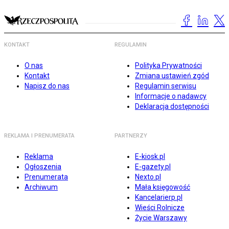
KONTAKT
REGULAMIN
O nas
Polityka Prywatności
Kontakt
Zmiana ustawień zgód
Napisz do nas
Regulamin serwisu
Informacje o nadawcy
Deklaracja dostępności
REKLAMA I PRENUMERATA
PARTNERZY
Reklama
E-kiosk.pl
Ogłoszenia
E-gazety.pl
Prenumerata
Nexto.pl
Archiwum
Mała księgowość
Kancelarierp.pl
Wieści Rolnicze
Życie Warszawy