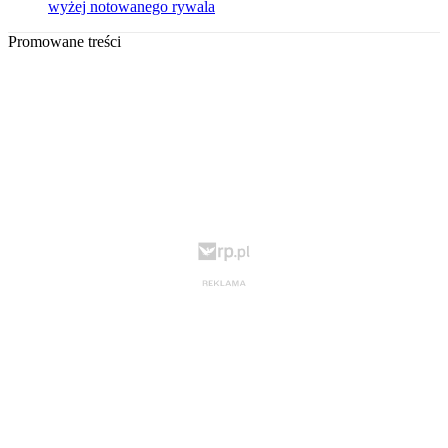
wyżej notowanego rywala
Promowane treści