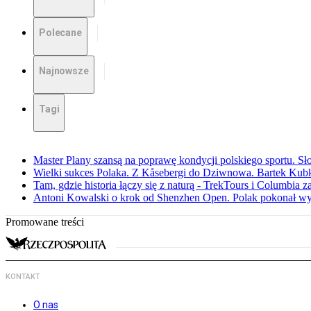
Polecane
Najnowsze
Tagi
Master Plany szansą na poprawę kondycji polskiego sportu. S
Wielki sukces Polaka. Z Kåsebergi do Dziwnowa. Bartek Kubk
Tam, gdzie historia łączy się z naturą - TrekTours i Columbia z
Antoni Kowalski o krok od Shenzhen Open. Polak pokonał w
Promowane treści
KONTAKT
O nas