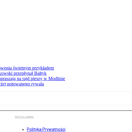
łowenia świetnym przykładem
owski przepłynął Bałtyk
apraszają na rajd pieszy w Modlinie
yżej notowanego rywala
REGULAMIN
Polityka Prywatności