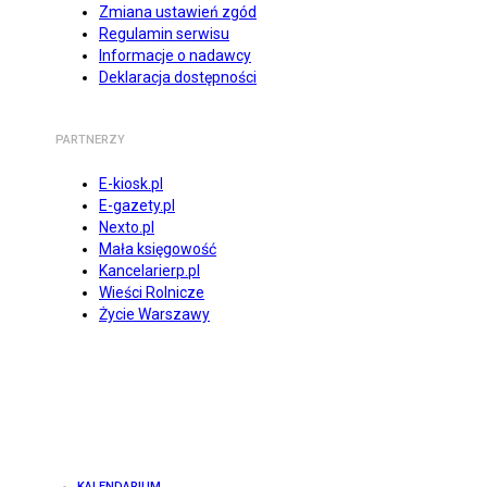
Zmiana ustawień zgód
Regulamin serwisu
Informacje o nadawcy
Deklaracja dostępności
PARTNERZY
E-kiosk.pl
E-gazety.pl
Nexto.pl
Mała księgowość
Kancelarierp.pl
Wieści Rolnicze
Życie Warszawy
KALENDARIUM