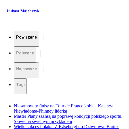
Łukasz Majchrzyk
Powiązane
Polecane
Najnowsze
Tagi
Niesamowity finisz na Tour de France kobiet. Katarzyna
Niewiadoma-Phinney liderką
Master Plany szansą na poprawę kondycji polskiego sportu.
Słowenia świetnym przykładem
Wielki sukces Polaka. Z Kåsebergi do Dziwnowa. Bartek