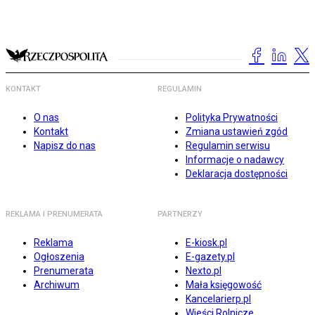
KONTAKT
REGULAMIN
O nas
Polityka Prywatności
Kontakt
Zmiana ustawień zgód
Napisz do nas
Regulamin serwisu
Informacje o nadawcy
Deklaracja dostępności
REKLAMA I PRENUMERATA
PARTNERZY
Reklama
E-kiosk.pl
Ogłoszenia
E-gazety.pl
Prenumerata
Nexto.pl
Archiwum
Mała księgowość
Kancelarierp.pl
Wieści Rolnicze