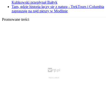
Kubkowski przepłynął Bałtyk
Tam, gdzie historia łączy się z naturą - TrekTours i Columbia
zapraszają na rajd pieszy w Modlinie
Promowane treści