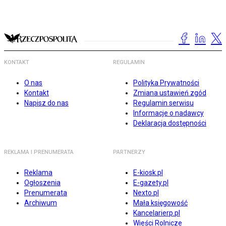
KONTAKT
REGULAMIN
O nas
Polityka Prywatności
Kontakt
Zmiana ustawień zgód
Napisz do nas
Regulamin serwisu
Informacje o nadawcy
Deklaracja dostępności
REKLAMA I PRENUMERATA
PARTNERZY
Reklama
E-kiosk.pl
Ogłoszenia
E-gazety.pl
Prenumerata
Nexto.pl
Archiwum
Mała księgowość
Kancelarierp.pl
Wieści Rolnicze