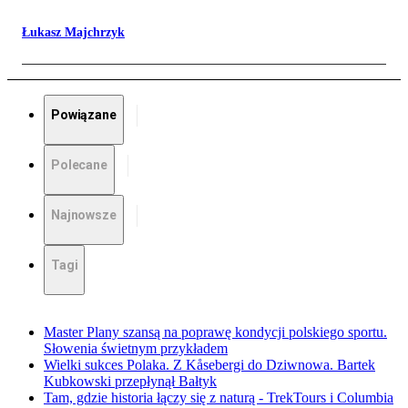
Łukasz Majchrzyk
Powiązane
Polecane
Najnowsze
Tagi
Master Plany szansą na poprawę kondycji polskiego sportu.
Słowenia świetnym przykładem
Wielki sukces Polaka. Z Kåsebergi do Dziwnowa. Bartek
Kubkowski przepłynął Bałtyk
Tam, gdzie historia łączy się z naturą - TrekTours i Columbia