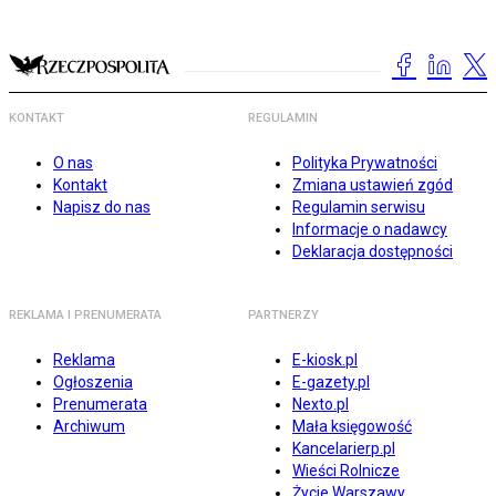
KONTAKT
REGULAMIN
O nas
Polityka Prywatności
Kontakt
Zmiana ustawień zgód
Napisz do nas
Regulamin serwisu
Informacje o nadawcy
Deklaracja dostępności
REKLAMA I PRENUMERATA
PARTNERZY
Reklama
E-kiosk.pl
Ogłoszenia
E-gazety.pl
Prenumerata
Nexto.pl
Archiwum
Mała księgowość
Kancelarierp.pl
Wieści Rolnicze
Życie Warszawy