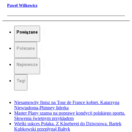
Paweł Wilkowicz
Powiązane
Polecane
Najnowsze
Tagi
Niesamowity finisz na Tour de France kobiet. Katarzyna
Niewiadoma-Phinney liderką
Master Plany szansą na poprawę kondycji polskiego sportu.
Słowenia świetnym przykładem
Wielki sukces Polaka. Z Kåsebergi do Dziwnowa. Bartek
Kubkowski przepłynął Bałtyk