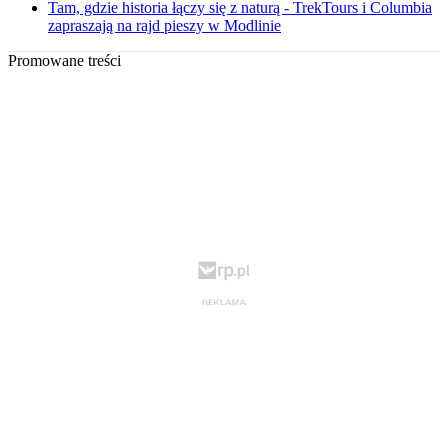
Tam, gdzie historia łączy się z naturą - TrekTours i Columbia
zapraszają na rajd pieszy w Modlinie
Promowane treści