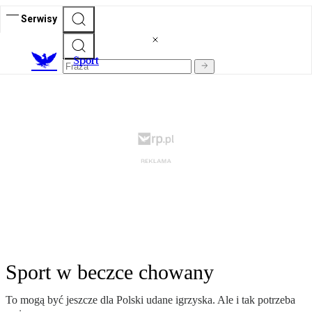
Serwisy
S
port
Sport w beczce chowany
To mo­gą być jesz­cze dla Pol­ski uda­ne igrzy­ska. Ale i tak potrze­ba