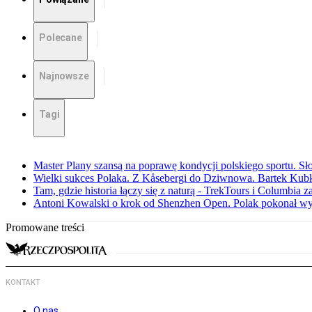
Polecane
Najnowsze
Tagi
Master Plany szansą na poprawę kondycji polskiego sportu. S
Wielki sukces Polaka. Z Kåsebergi do Dziwnowa. Bartek Kubk
Tam, gdzie historia łączy się z naturą - TrekTours i Columbia z
Antoni Kowalski o krok od Shenzhen Open. Polak pokonał w
Promowane treści
KONTAKT
O nas