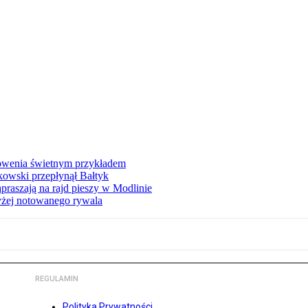
łowenia świetnym przykładem
owski przepłynął Bałtyk
apraszają na rajd pieszy w Modlinie
yżej notowanego rywala
REGULAMIN
Polityka Prywatności