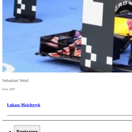
Sebastian Vettel
Foto: AFP
Łukasz Majchrzyk
Powiązane