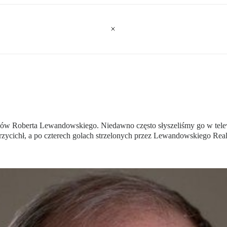
cesów Roberta Lewandowskiego. Niedawno często słyszeliśmy go w tele
przycichł, a po czterech golach strzelonych przez Lewandowskiego Real