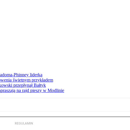
iadoma-Phinney liderką
łowenia świetnym przykładem
owski przepłynął Bałtyk
apraszają na rajd pieszy w Modlinie
REGULAMIN