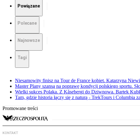
Powiązane
Polecane
Najnowsze
Tagi
Niesamowity finisz na Tour de France kobiet. Katarzyna Niew
Master Plany szansą na poprawę kondycji polskiego sportu. S
Wielki sukces Polaka. Z Kåsebergi do Dziwnowa. Bartek Kubk
Tam, gdzie historia łączy się z naturą - TrekTours i Columbia z
Promowane treści
KONTAKT