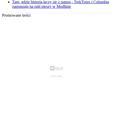
Tam, gdzie historia łączy się z naturą - TrekTours i Columbia
zapraszają na rajd pieszy w Modlinie
Promowane treści