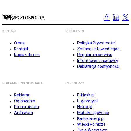
KONTAKT
REGULAMIN
O nas
Polityka Prywatności
Kontakt
Zmiana ustawień zgód
Napisz do nas
Regulamin serwisu
Informacje o nadawcy
Deklaracja dostępności
REKLAMA I PRENUMERATA
PARTNERZY
Reklama
E-kiosk.pl
Ogłoszenia
E-gazety.pl
Prenumerata
Nexto.pl
Archiwum
Mała księgowość
Kancelarierp.pl
Wieści Rolnicze
Życie Warszawy