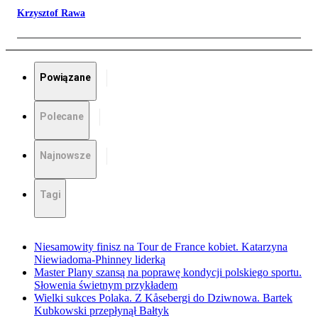
Krzysztof Rawa
Powiązane
Polecane
Najnowsze
Tagi
Niesamowity finisz na Tour de France kobiet. Katarzyna
Niewiadoma-Phinney liderką
Master Plany szansą na poprawę kondycji polskiego sportu.
Słowenia świetnym przykładem
Wielki sukces Polaka. Z Kåsebergi do Dziwnowa. Bartek
Kubkowski przepłynął Bałtyk