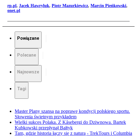
rp.pl
,
Jacek Hawryluk
,
Piotr Mazurkiewicz
,
Marcin Pieńkowski
,
onet.pl
Powiązane
Polecane
Najnowsze
Tagi
Master Plany szansą na poprawę kondycji polskiego sportu.
Słowenia świetnym przykładem
Wielki sukces Polaka. Z Kåsebergi do Dziwnowa. Bartek
Kubkowski przepłynął Bałtyk
Tam, gdzie historia łączy się z naturą - TrekTours i Columbia