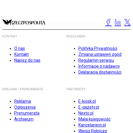
KONTAKT
REGULAMIN
O nas
Polityka Prywatności
Kontakt
Zmiana ustawień zgód
Napisz do nas
Regulamin serwisu
Informacje o nadawcy
Deklaracja dostępności
REKLAMA I PRENUMERATA
PARTNERZY
Reklama
E-kiosk.pl
Ogłoszenia
E-gazety.pl
Prenumerata
Nexto.pl
Archiwum
Mała księgowość
Kancelarierp.pl
Wieści Rolnicze