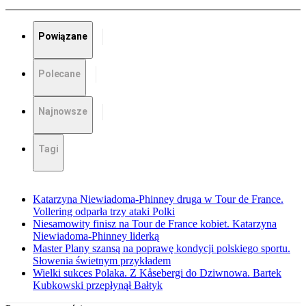
Powiązane
Polecane
Najnowsze
Tagi
Katarzyna Niewiadoma-Phinney druga w Tour de France.
Vollering odparła trzy ataki Polki
Niesamowity finisz na Tour de France kobiet. Katarzyna
Niewiadoma-Phinney liderką
Master Plany szansą na poprawę kondycji polskiego sportu.
Słowenia świetnym przykładem
Wielki sukces Polaka. Z Kåsebergi do Dziwnowa. Bartek
Kubkowski przepłynął Bałtyk