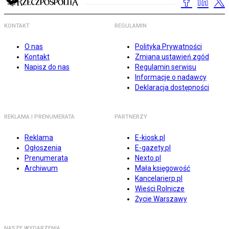
KONTAKT
REGULAMIN
O nas
Polityka Prywatności
Kontakt
Zmiana ustawień zgód
Napisz do nas
Regulamin serwisu
Informacje o nadawcy
Deklaracja dostępności
REKLAMA I PRENUMERATA
PARTNERZY
Reklama
E-kiosk.pl
Ogłoszenia
E-gazety.pl
Prenumerata
Nexto.pl
Archiwum
Mała księgowość
Kancelarierp.pl
Wieści Rolnicze
Życie Warszawy
NASZE WYDARZENIA