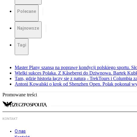
Polecane
Najnowsze
Tagi
Master Plany szansą na poprawę kondycji polskiego sportu. S
Wielki sukces Polaka. Z Kåsebergi do Dziwnowa. Bartek Kubk
Tam, gdzie historia łączy się z naturą - TrekTours i Columbia z
Antoni Kowalski o krok od Shenzhen Open. Polak pokonał w
Promowane treści
KONTAKT
O nas