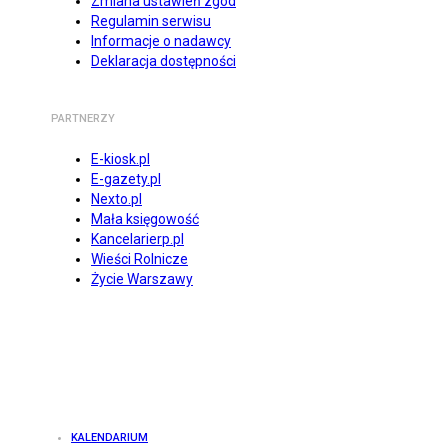
Zmiana ustawień zgód
Regulamin serwisu
Informacje o nadawcy
Deklaracja dostępności
PARTNERZY
E-kiosk.pl
E-gazety.pl
Nexto.pl
Mała księgowość
Kancelarierp.pl
Wieści Rolnicze
Życie Warszawy
KALENDARIUM