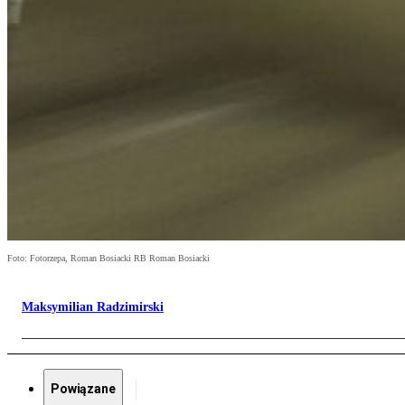
Foto: Fotorzepa, Roman Bosiacki RB Roman Bosiacki
Maksymilian Radzimirski
Powiązane