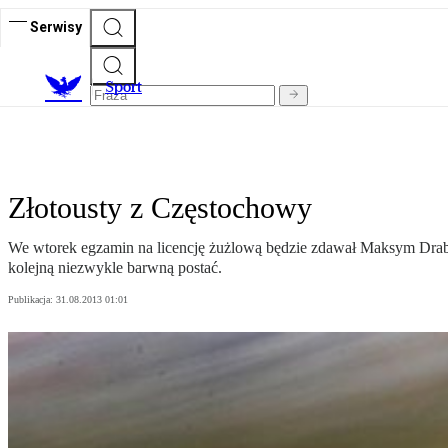
Serwisy
S
port
Złotousty z Częstochowy
We wtorek egzamin na licencję żużlową będzie zdawał Maksym Drabik,
kolejną niezwykle barwną postać.
Publikacja:
31.08.2013 01:01