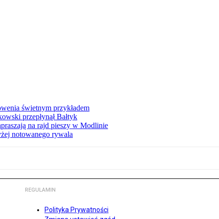
łowenia świetnym przykładem
owski przepłynął Bałtyk
apraszają na rajd pieszy w Modlinie
yżej notowanego rywala
REGULAMIN
Polityka Prywatności