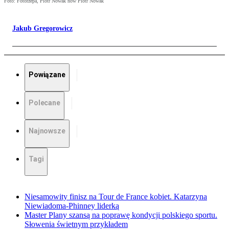
Foto: Fotorzepa, Piotr Nowak now Piotr Nowak
Jakub Gregorowicz
Powiązane
Polecane
Najnowsze
Tagi
Niesamowity finisz na Tour de France kobiet. Katarzyna
Niewiadoma-Phinney liderką
Master Plany szansą na poprawę kondycji polskiego sportu.
Słowenia świetnym przykładem