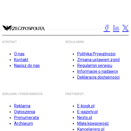
KONTAKT
REGULAMIN
O nas
Polityka Prywatności
Kontakt
Zmiana ustawień zgód
Napisz do nas
Regulamin serwisu
Informacje o nadawcy
Deklaracja dostępności
REKLAMA I PRENUMERATA
PARTNERZY
Reklama
E-kiosk.pl
Ogłoszenia
E-gazety.pl
Prenumerata
Nexto.pl
Archiwum
Mała księgowość
Kancelarierp.pl