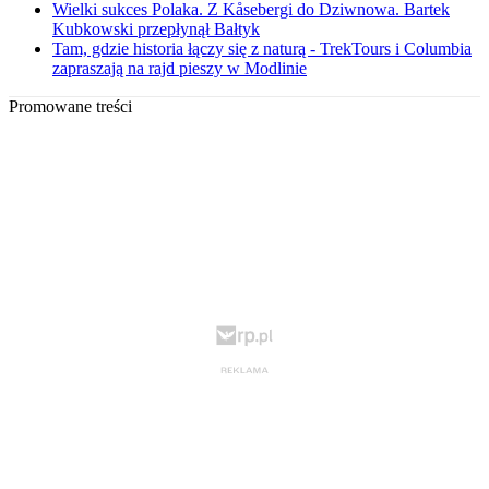
Wielki sukces Polaka. Z Kåsebergi do Dziwnowa. Bartek
Kubkowski przepłynął Bałtyk
Tam, gdzie historia łączy się z naturą - TrekTours i Columbia
zapraszają na rajd pieszy w Modlinie
Promowane treści