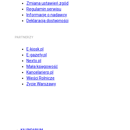
Zmiana ustawień zgód
Regulamin serwisu
Informacje o nadawcy
Deklaracja dostępności
PARTNERZY
E-kiosk.pl
E-gazety.pl
Nexto.pl
Mała księgowość
Kancelarierp.pl
Wieści Rolnicze
Życie Warszawy
KALENDARIUM