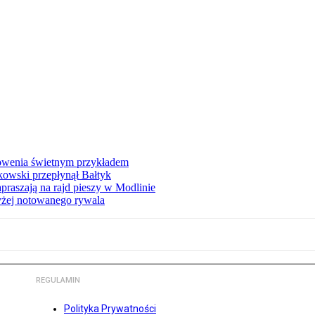
łowenia świetnym przykładem
owski przepłynął Bałtyk
apraszają na rajd pieszy w Modlinie
yżej notowanego rywala
REGULAMIN
Polityka Prywatności