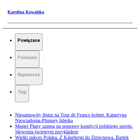
Karolina Kowalska
Powiązane
Polecane
Najnowsze
Tagi
Niesamowity finisz na Tour de France kobiet. Katarzyna
Niewiadoma-Phinney liderką
Master Plany szansą na poprawę kondycji polskiego sportu.
Słowenia świetnym przykładem
Wielki sukces Polaka. Z Kåsebergi do Dziwnowa. Bartek