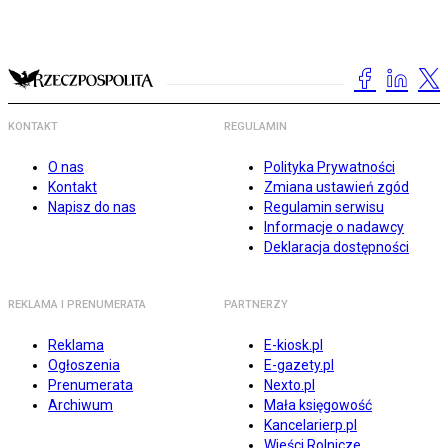
KONTAKT
REGULAMIN
O nas
Polityka Prywatności
Kontakt
Zmiana ustawień zgód
Napisz do nas
Regulamin serwisu
Informacje o nadawcy
Deklaracja dostępności
REKLAMA I PRENUMERATA
PARTNERZY
Reklama
E-kiosk.pl
Ogłoszenia
E-gazety.pl
Prenumerata
Nexto.pl
Archiwum
Mała księgowość
Kancelarierp.pl
Wieści Rolnicze