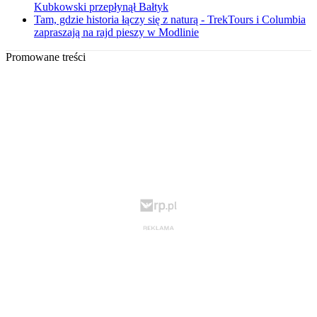
Kubkowski przepłynął Bałtyk
Tam, gdzie historia łączy się z naturą - TrekTours i Columbia
zapraszają na rajd pieszy w Modlinie
Promowane treści