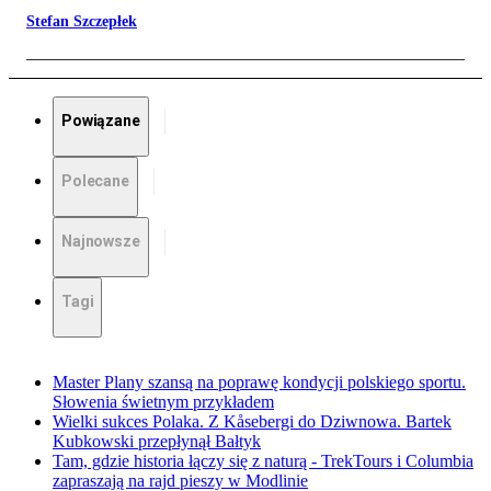
Stefan Szczepłek
Powiązane
Polecane
Najnowsze
Tagi
Master Plany szansą na poprawę kondycji polskiego sportu.
Słowenia świetnym przykładem
Wielki sukces Polaka. Z Kåsebergi do Dziwnowa. Bartek
Kubkowski przepłynął Bałtyk
Tam, gdzie historia łączy się z naturą - TrekTours i Columbia
zapraszają na rajd pieszy w Modlinie