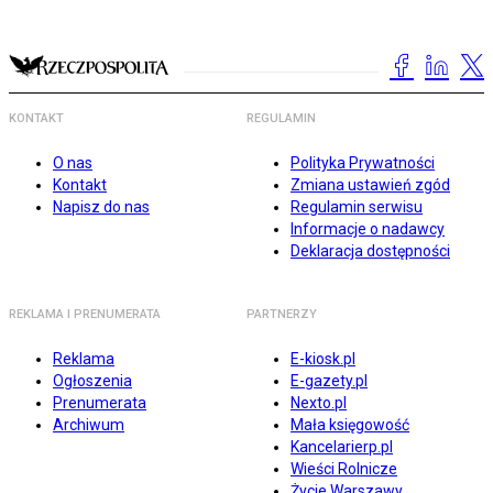
KONTAKT
REGULAMIN
O nas
Polityka Prywatności
Kontakt
Zmiana ustawień zgód
Napisz do nas
Regulamin serwisu
Informacje o nadawcy
Deklaracja dostępności
REKLAMA I PRENUMERATA
PARTNERZY
Reklama
E-kiosk.pl
Ogłoszenia
E-gazety.pl
Prenumerata
Nexto.pl
Archiwum
Mała księgowość
Kancelarierp.pl
Wieści Rolnicze
Życie Warszawy