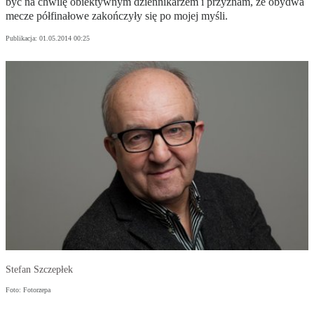
być na chwilę obiektywnym dziennikarzem i przyznam, że obydwa
mecze półfinałowe zakończyły się po mojej myśli.
Publikacja:
01.05.2014 00:25
Stefan Szczepłek
Foto: Fotorzepa