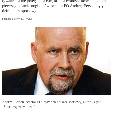
rywalizacja nie polegała na tym, kto ma twardsze kości i kto komu
pierwszy połamie nogi - mówi senator PO Andrzej Person, były
dziennikarz sportowy.
Publikacja:
08.07.2014 02:00
Andrzej Person, senator PO, były dziennikarz sportowy, autor książki
„Sport rządzi światem"