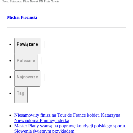
Foto: Fotorzepa, Piotr Nowak PN Piotr Nowak
Michał Płociński
Powiązane
Polecane
Najnowsze
Tagi
Niesamowity finisz na Tour de France kobiet. Katarzyna
Niewiadoma-Phinney liderką
Master Plany szansą na poprawę kondycji polskiego sportu.
Słowenia świetnym przykładem