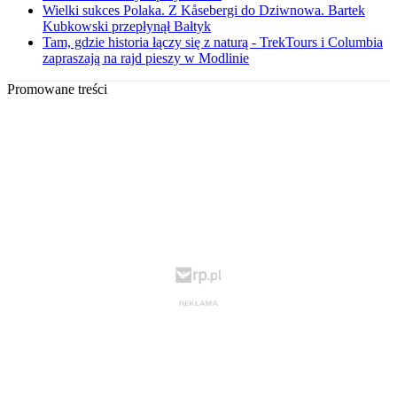
Wielki sukces Polaka. Z Kåsebergi do Dziwnowa. Bartek
Kubkowski przepłynął Bałtyk
Tam, gdzie historia łączy się z naturą - TrekTours i Columbia
zapraszają na rajd pieszy w Modlinie
Promowane treści