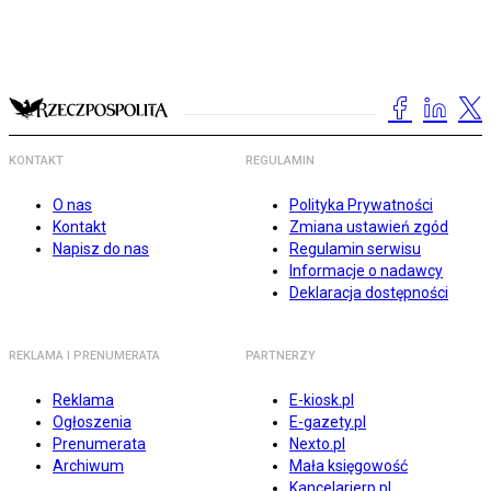
KONTAKT
REGULAMIN
O nas
Polityka Prywatności
Kontakt
Zmiana ustawień zgód
Napisz do nas
Regulamin serwisu
Informacje o nadawcy
Deklaracja dostępności
REKLAMA I PRENUMERATA
PARTNERZY
Reklama
E-kiosk.pl
Ogłoszenia
E-gazety.pl
Prenumerata
Nexto.pl
Archiwum
Mała księgowość
Kancelarierp.pl