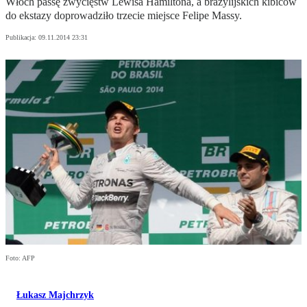
Włoch passę zwycięstw Lewisa Hamiltona, a brazylijskich kibiców
do ekstazy doprowadziło trzecie miejsce Felipe Massy.
Publikacja:
09.11.2014 23:31
Foto: AFP
Łukasz Majchrzyk