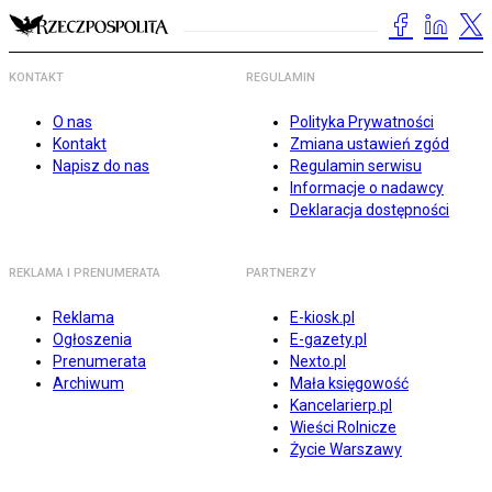
KONTAKT
REGULAMIN
O nas
Polityka Prywatności
Kontakt
Zmiana ustawień zgód
Napisz do nas
Regulamin serwisu
Informacje o nadawcy
Deklaracja dostępności
REKLAMA I PRENUMERATA
PARTNERZY
Reklama
E-kiosk.pl
Ogłoszenia
E-gazety.pl
Prenumerata
Nexto.pl
Archiwum
Mała księgowość
Kancelarierp.pl
Wieści Rolnicze
Życie Warszawy