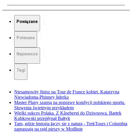
Powiązane
Polecane
Najnowsze
Tagi
Niesamowity finisz na Tour de France kobiet. Katarzyna
Niewiadoma-Phinney liderką
Master Plany szansą na poprawę kondycji polskiego sportu.
Słowenia świetnym przykładem
Wielki sukces Polaka. Z Kåsebergi do Dziwnowa. Bartek
Kubkowski przepłynął Bałtyk
Tam, gdzie historia łączy się z naturą - TrekTours i Columbia
zapraszają na rajd pieszy w Modlinie