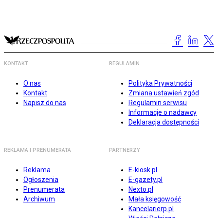
KONTAKT
REGULAMIN
O nas
Polityka Prywatności
Kontakt
Zmiana ustawień zgód
Napisz do nas
Regulamin serwisu
Informacje o nadawcy
Deklaracja dostępności
REKLAMA I PRENUMERATA
PARTNERZY
Reklama
E-kiosk.pl
Ogłoszenia
E-gazety.pl
Prenumerata
Nexto.pl
Archiwum
Mała księgowość
Kancelarierp.pl