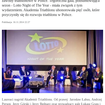
zawody triathlonowe w Polsce. Tegoroczna gala, podsumowująca
sezon - Lotto Night of The Year - miała związek z tym
wydarzeniem. Akademia Triathlonu uhonorowała pięć osób, które
przyczyniły się do rozwoju triathlonu w Polsce.
Publikacja:
16.11.2014 22:27
Laureaci nagród Akademii Triathlonu. Od prawej: Jarosław Łabus, Andrzej
Person, Jerzy Górski i Jerzy Bednarz oraz prowadzący galę Łukasz Grass i