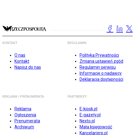
KONTAKT
REGULAMIN
O nas
Polityka Prywatności
Kontakt
Zmiana ustawień zgód
Napisz do nas
Regulamin serwisu
Informacje o nadawcy
Deklaracja dostępności
REKLAMA I PRENUMERATA
PARTNERZY
Reklama
E-kiosk.pl
Ogłoszenia
E-gazety.pl
Prenumerata
Nexto.pl
Archiwum
Mała księgowość
Kancelarierp.pl