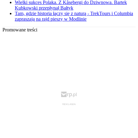
Wielki sukces Polaka. Z Kåsebergi do Dziwnowa. Bartek
Kubkowski przepłynął Bałtyk
Tam, gdzie historia łączy się z naturą - TrekTours i Columbia
zapraszają na rajd pieszy w Modlinie
Promowane treści