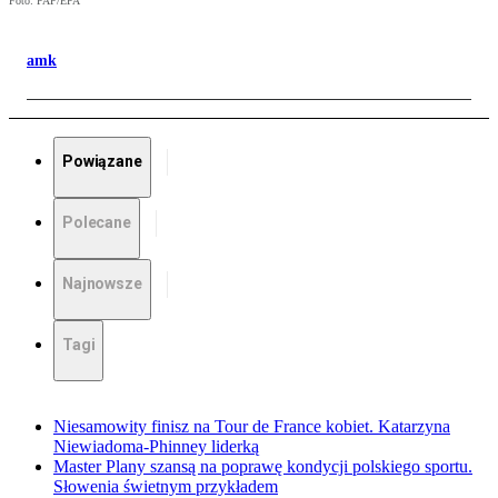
Foto: PAP/EPA
amk
Powiązane
Polecane
Najnowsze
Tagi
Niesamowity finisz na Tour de France kobiet. Katarzyna
Niewiadoma-Phinney liderką
Master Plany szansą na poprawę kondycji polskiego sportu.
Słowenia świetnym przykładem