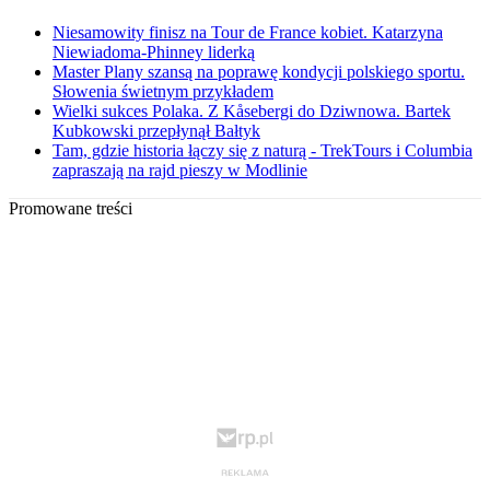
Niesamowity finisz na Tour de France kobiet. Katarzyna
Niewiadoma-Phinney liderką
Master Plany szansą na poprawę kondycji polskiego sportu.
Słowenia świetnym przykładem
Wielki sukces Polaka. Z Kåsebergi do Dziwnowa. Bartek
Kubkowski przepłynął Bałtyk
Tam, gdzie historia łączy się z naturą - TrekTours i Columbia
zapraszają na rajd pieszy w Modlinie
Promowane treści