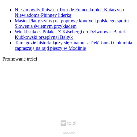
Niesamowity finisz na Tour de France kobiet. Katarzyna
Niewiadoma-Phinney liderką
Master Plany szansą na poprawę kondycji polskiego sportu.
Słowenia świetnym przykładem
Wielki sukces Polaka. Z Kåsebergi do Dziwnowa. Bartek
Kubkowski przepłynął Bałtyk
Tam, gdzie historia łączy się z naturą - TrekTours i Columbia
zapraszają na rajd pieszy w Modlinie
Promowane treści