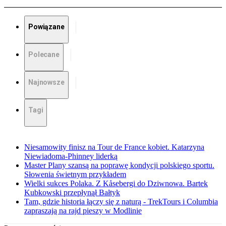
Powiązane
Polecane
Najnowsze
Tagi
Niesamowity finisz na Tour de France kobiet. Katarzyna
Niewiadoma-Phinney liderką
Master Plany szansą na poprawę kondycji polskiego sportu.
Słowenia świetnym przykładem
Wielki sukces Polaka. Z Kåsebergi do Dziwnowa. Bartek
Kubkowski przepłynął Bałtyk
Tam, gdzie historia łączy się z naturą - TrekTours i Columbia
zapraszają na rajd pieszy w Modlinie