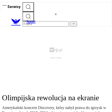
Serwisy
S
port
Olimpijska rewolucja na ekranie
Amerykański koncern Discovery, który nabył prawa do igrzysk w