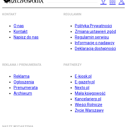
KONTAKT
REGULAMIN
O nas
Polityka Prywatności
Kontakt
Zmiana ustawień zgód
Napisz do nas
Regulamin serwisu
Informacje o nadawcy
Deklaracja dostępności
REKLAMA I PRENUMERATA
PARTNERZY
Reklama
E-kiosk.pl
Ogłoszenia
E-gazety.pl
Prenumerata
Nexto.pl
Archiwum
Mała księgowość
Kancelarierp.pl
Wieści Rolnicze
Życie Warszawy
NASZE WYDARZENIA