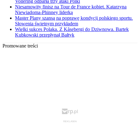
Vollering odparła trzy ataki Polki
Niesamowity finisz na Tour de France kobiet. Katarzyna
Niewiadoma-Phinney liderką
Master Plany szansą na poprawę kondycji polskiego sportu.
Słowenia świetnym przykładem
Wielki sukces Polaka. Z Kåsebergi do Dziwnowa. Bartek
Kubkowski przepłynął Bałtyk
Promowane treści