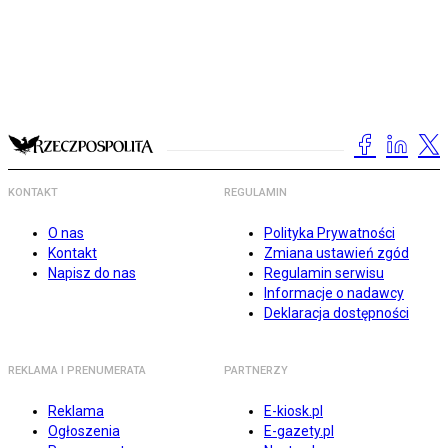
KONTAKT
REGULAMIN
O nas
Polityka Prywatności
Kontakt
Zmiana ustawień zgód
Napisz do nas
Regulamin serwisu
Informacje o nadawcy
Deklaracja dostępności
REKLAMA I PRENUMERATA
PARTNERZY
Reklama
E-kiosk.pl
Ogłoszenia
E-gazety.pl