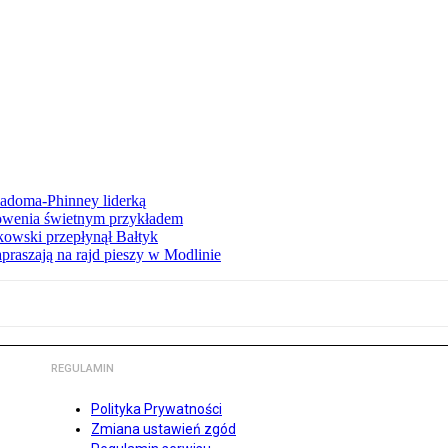
iadoma-Phinney liderką
łowenia świetnym przykładem
owski przepłynął Bałtyk
apraszają na rajd pieszy w Modlinie
REGULAMIN
Polityka Prywatności
Zmiana ustawień zgód