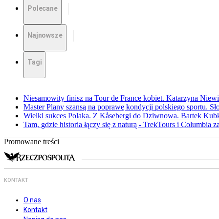
Polecane
Najnowsze
Tagi
Niesamowity finisz na Tour de France kobiet. Katarzyna Niew
Master Plany szansą na poprawę kondycji polskiego sportu. S
Wielki sukces Polaka. Z Kåsebergi do Dziwnowa. Bartek Kubk
Tam, gdzie historia łączy się z naturą - TrekTours i Columbia z
Promowane treści
KONTAKT
O nas
Kontakt