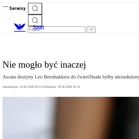
Serwisy
S
port
Nie mogło być inaczej
Awans drużyny Leo Beenhakkera do ćwierćfinału byłby niezasłużony. W
Aktualizacja:
18.06.2008 03:53
Publikacja:
18.06.2008 02:54