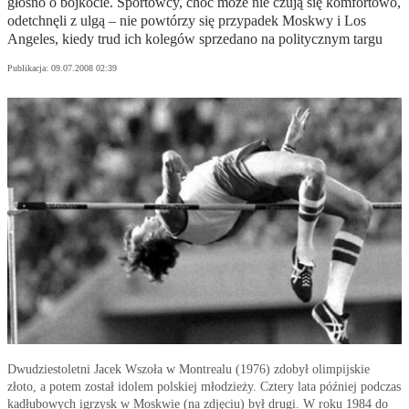
głośno o bojkocie. Sportowcy, choć może nie czują się komfortowo,
odetchnęli z ulgą – nie powtórzy się przypadek Moskwy i Los
Angeles, kiedy trud ich kolegów sprzedano na politycznym targu
Publikacja:
09.07.2008 02:39
Dwudziestoletni Jacek Wszoła w Montrealu (1976) zdobył olimpijskie
złoto, a potem został idolem polskiej młodzieży. Cztery lata później podczas
kadłubowych igrzysk w Moskwie (na zdjęciu) był drugi. W roku 1984 do