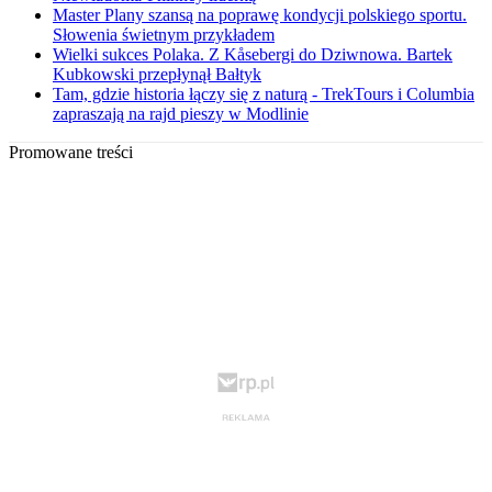
Master Plany szansą na poprawę kondycji polskiego sportu.
Słowenia świetnym przykładem
Wielki sukces Polaka. Z Kåsebergi do Dziwnowa. Bartek
Kubkowski przepłynął Bałtyk
Tam, gdzie historia łączy się z naturą - TrekTours i Columbia
zapraszają na rajd pieszy w Modlinie
Promowane treści