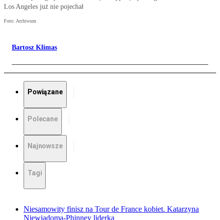
Los Angeles już nie pojechał
Foto: Archiwum
Bartosz Klimas
Powiązane
Polecane
Najnowsze
Tagi
Niesamowity finisz na Tour de France kobiet. Katarzyna
Niewiadoma-Phinney liderką