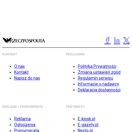
KONTAKT
REGULAMIN
O nas
Polityka Prywatności
Kontakt
Zmiana ustawień zgód
Napisz do nas
Regulamin serwisu
Informacje o nadawcy
Deklaracja dostępności
REKLAMA I PRENUMERATA
PARTNERZY
Reklama
E-kiosk.pl
Ogłoszenia
E-gazety.pl
Prenumerata
Nexto.pl