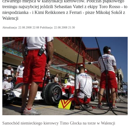
czwartego miejsca w klasyfikacji kierowców. Podczas piątkowego
treningu najszybciej jeździli Sebastian Vattel z ekipy Toro Rosso - to
niespodzianka - i Kimi Reikkonen z Ferrari - pisze Mikołaj Sokół z
Walencji
Aktualizacja:
22.08.2008 22:08
Publikacja:
22.08.2008 21:30
Samochód niemieckiego kierowcy Timo Glocka na torze w Walencji