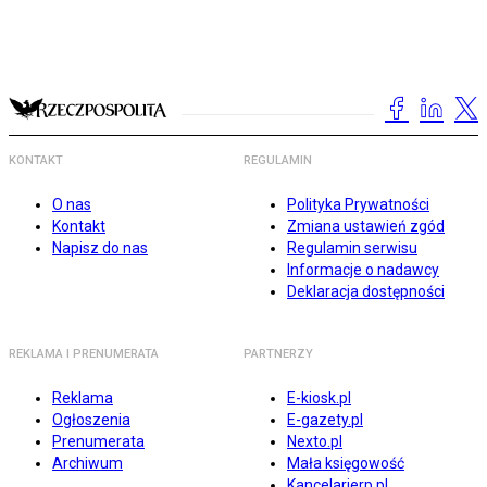
KONTAKT
REGULAMIN
O nas
Polityka Prywatności
Kontakt
Zmiana ustawień zgód
Napisz do nas
Regulamin serwisu
Informacje o nadawcy
Deklaracja dostępności
REKLAMA I PRENUMERATA
PARTNERZY
Reklama
E-kiosk.pl
Ogłoszenia
E-gazety.pl
Prenumerata
Nexto.pl
Archiwum
Mała księgowość
Kancelarierp.pl