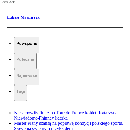
Foto: AFP
Łukasz Majchrzyk
Powiązane
Polecane
Najnowsze
Tagi
Niesamowity finisz na Tour de France kobiet. Katarzyna
Niewiadoma-Phinney liderką
Master Plany szansą na poprawę kondycji polskiego sportu.
Słowenia świetnym przykładem