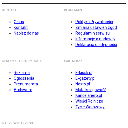
KONTAKT
REGULAMIN
O nas
Polityka Prywatności
Kontakt
Zmiana ustawień zgód
Napisz do nas
Regulamin serwisu
Informacje o nadawcy
Deklaracja dostępności
REKLAMA I PRENUMERATA
PARTNERZY
Reklama
E-kiosk.pl
Ogłoszenia
E-gazety.pl
Prenumerata
Nexto.pl
Archiwum
Mała księgowość
Kancelarierp.pl
Wieści Rolnicze
Życie Warszawy
NASZE WYDARZENIA