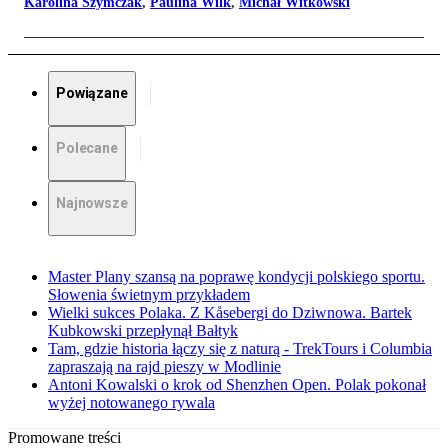
Karolina Szymczak
,
Paulina Wilk
,
Michał Witkowski
Powiązane
Polecane
Najnowsze
Master Plany szansą na poprawę kondycji polskiego sportu.
Słowenia świetnym przykładem
Wielki sukces Polaka. Z Kåsebergi do Dziwnowa. Bartek
Kubkowski przepłynął Bałtyk
Tam, gdzie historia łączy się z naturą - TrekTours i Columbia
zapraszają na rajd pieszy w Modlinie
Antoni Kowalski o krok od Shenzhen Open. Polak pokonał
wyżej notowanego rywala
Promowane treści