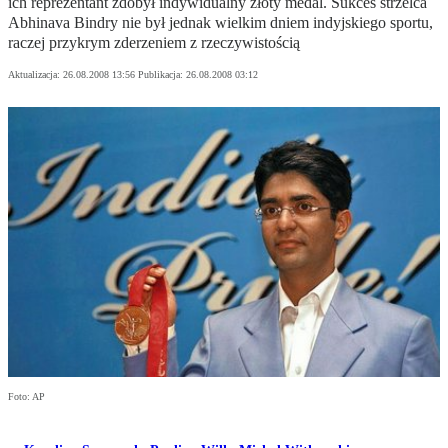
ich reprezentant zdobył indywidualny złoty medal. Sukces strzelca
Abhinava Bindry nie był jednak wielkim dniem indyjskiego sportu,
raczej przykrym zderzeniem z rzeczywistością
Aktualizacja:
26.08.2008 13:56
Publikacja:
26.08.2008 03:12
Foto: AP