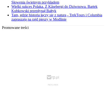
Słowenia świetnym przykładem
Wielki sukces Polaka. Z Kåsebergi do Dziwnowa. Bartek
Kubkowski przepłynął Bałtyk
Tam, gdzie historia łączy się z naturą - TrekTours i Columbia
zapraszają na rajd pieszy w Modlinie
Promowane treści