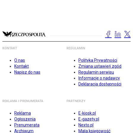
KONTAKT
REGULAMIN
O nas
Polityka Prywatności
Kontakt
Zmiana ustawień zgód
Napisz do nas
Regulamin serwisu
Informacje o nadawcy
Deklaracja dostępności
REKLAMA I PRENUMERATA
PARTNERZY
Reklama
E-kiosk.pl
Ogłoszenia
E-gazety.pl
Prenumerata
Nexto.pl
Archiwum
Mała księgowość