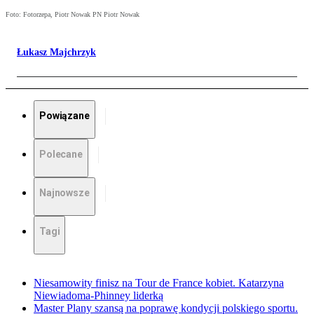
Foto: Fotorzepa, Piotr Nowak PN Piotr Nowak
Łukasz Majchrzyk
Powiązane
Polecane
Najnowsze
Tagi
Niesamowity finisz na Tour de France kobiet. Katarzyna
Niewiadoma-Phinney liderką
Master Plany szansą na poprawę kondycji polskiego sportu.