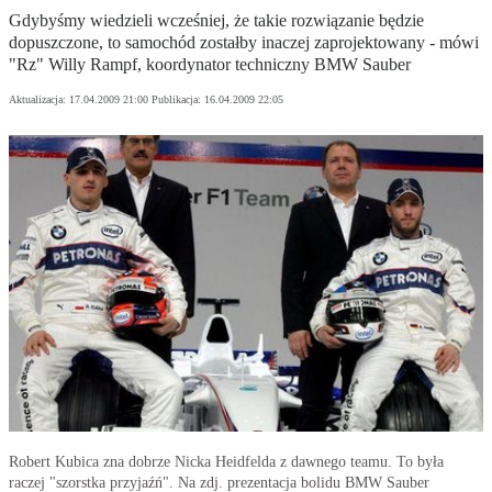
Gdybyśmy wiedzieli wcześniej, że takie rozwiązanie będzie
dopuszczone, to samochód zostałby inaczej zaprojektowany - mówi
"Rz" Willy Rampf, koordynator techniczny BMW Sauber
Aktualizacja:
17.04.2009 21:00
Publikacja:
16.04.2009 22:05
Robert Kubica zna dobrze Nicka Heidfelda z dawnego teamu. To była
raczej "szorstka przyjaźń". Na zdj. prezentacja bolidu BMW Sauber