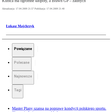
Kubica ma ogromne kłopoty, a Brawn GP – żadnych
Aktualizacja:
17.04.2009 21:57
Publikacja:
17.04.2009 21:40
Łukasz Majchrzyk
Powiązane
Polecane
Najnowsze
Tagi
Master Plany szansą na poprawę kondycji polskiego sportu.