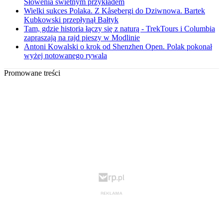
Słowenia świetnym przykładem
Wielki sukces Polaka. Z Kåsebergi do Dziwnowa. Bartek
Kubkowski przepłynął Bałtyk
Tam, gdzie historia łączy się z naturą - TrekTours i Columbia
zapraszają na rajd pieszy w Modlinie
Antoni Kowalski o krok od Shenzhen Open. Polak pokonał
wyżej notowanego rywala
Promowane treści