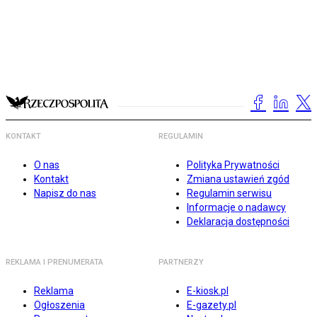
KONTAKT
REGULAMIN
O nas
Polityka Prywatności
Kontakt
Zmiana ustawień zgód
Napisz do nas
Regulamin serwisu
Informacje o nadawcy
Deklaracja dostępności
REKLAMA I PRENUMERATA
PARTNERZY
Reklama
E-kiosk.pl
Ogłoszenia
E-gazety.pl