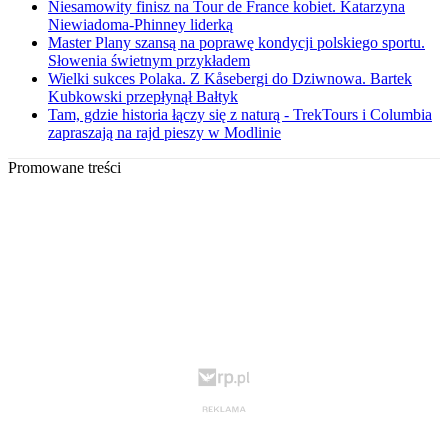
Niesamowity finisz na Tour de France kobiet. Katarzyna
Niewiadoma-Phinney liderką
Master Plany szansą na poprawę kondycji polskiego sportu.
Słowenia świetnym przykładem
Wielki sukces Polaka. Z Kåsebergi do Dziwnowa. Bartek
Kubkowski przepłynął Bałtyk
Tam, gdzie historia łączy się z naturą - TrekTours i Columbia
zapraszają na rajd pieszy w Modlinie
Promowane treści