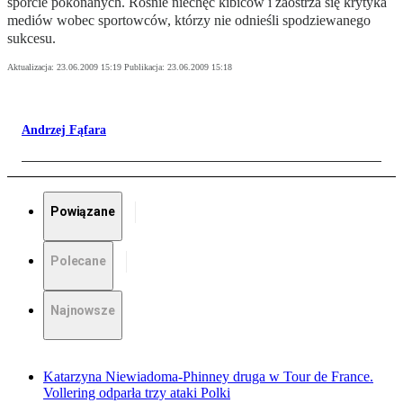
sporcie pokonanych. Rośnie niechęć kibiców i zaostrza się krytyka
mediów wobec sportowców, którzy nie odnieśli spodziewanego
sukcesu.
Aktualizacja:
23.06.2009 15:19
Publikacja:
23.06.2009 15:18
Andrzej Fąfara
Powiązane
Polecane
Najnowsze
Katarzyna Niewiadoma-Phinney druga w Tour de France.
Vollering odparła trzy ataki Polki