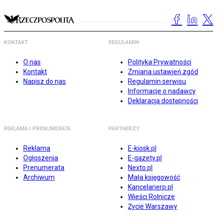
KONTAKT
REGULAMIN
O nas
Polityka Prywatności
Kontakt
Zmiana ustawień zgód
Napisz do nas
Regulamin serwisu
Informacje o nadawcy
Deklaracja dostępności
REKLAMA I PRENUMERATA
PARTNERZY
Reklama
E-kiosk.pl
Ogłoszenia
E-gazety.pl
Prenumerata
Nexto.pl
Archiwum
Mała księgowość
Kancelarierp.pl
Wieści Rolnicze
Życie Warszawy