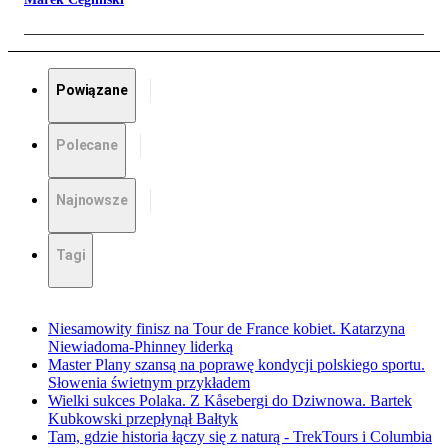
Powiązane
Polecane
Najnowsze
Tagi
Niesamowity finisz na Tour de France kobiet. Katarzyna
Niewiadoma-Phinney liderką
Master Plany szansą na poprawę kondycji polskiego sportu.
Słowenia świetnym przykładem
Wielki sukces Polaka. Z Kåsebergi do Dziwnowa. Bartek
Kubkowski przepłynął Bałtyk
Tam, gdzie historia łączy się z naturą - TrekTours i Columbia