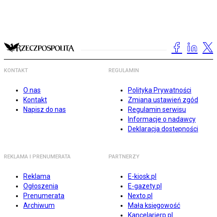
KONTAKT
REGULAMIN
O nas
Polityka Prywatności
Kontakt
Zmiana ustawień zgód
Napisz do nas
Regulamin serwisu
Informacje o nadawcy
Deklaracja dostępności
REKLAMA I PRENUMERATA
PARTNERZY
Reklama
E-kiosk.pl
Ogłoszenia
E-gazety.pl
Prenumerata
Nexto.pl
Archiwum
Mała księgowość
Kancelarierp.pl