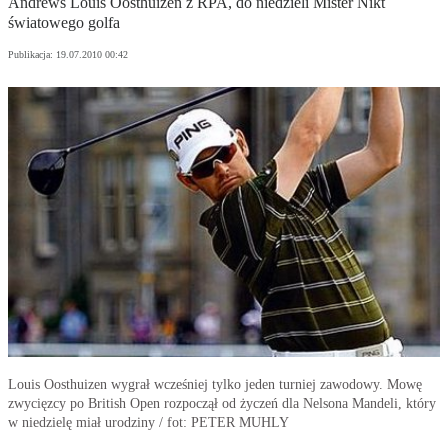
Andrews Louis Oosthuizen z RPA, do niedzieli Mister Nikt
światowego golfa
Publikacja:
19.07.2010 00:42
Louis Oosthuizen wygrał wcześniej tylko jeden turniej zawodowy. Mowę
zwycięzcy po British Open rozpoczął od życzeń dla Nelsona Mandeli, który
w niedzielę miał urodziny / fot: PETER MUHLY