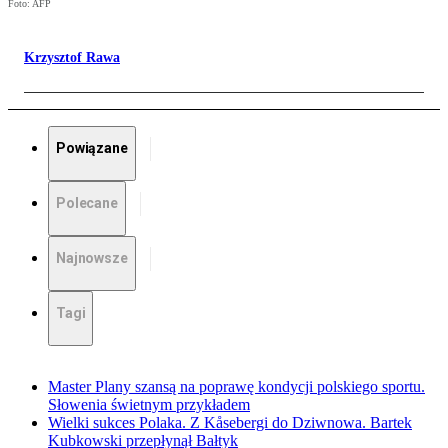
Foto: AFP
Krzysztof Rawa
Powiązane
Polecane
Najnowsze
Tagi
Master Plany szansą na poprawę kondycji polskiego sportu.
Słowenia świetnym przykładem
Wielki sukces Polaka. Z Kåsebergi do Dziwnowa. Bartek
Kubkowski przepłynął Bałtyk