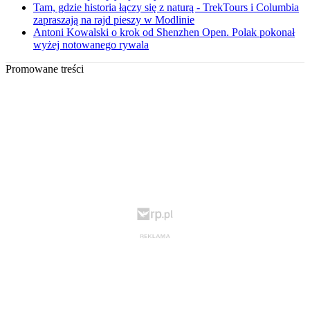
Tam, gdzie historia łączy się z naturą - TrekTours i Columbia
zapraszają na rajd pieszy w Modlinie
Antoni Kowalski o krok od Shenzhen Open. Polak pokonał
wyżej notowanego rywala
Promowane treści