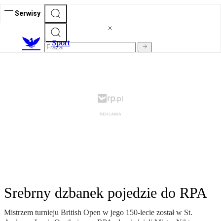
Serwisy
S
port
Srebrny dzbanek pojedzie do RPA
Mistrzem turnieju British Open w jego 150-lecie został w St.