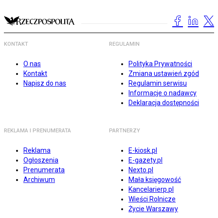
KONTAKT
REGULAMIN
O nas
Polityka Prywatności
Kontakt
Zmiana ustawień zgód
Napisz do nas
Regulamin serwisu
Informacje o nadawcy
Deklaracja dostępności
REKLAMA I PRENUMERATA
PARTNERZY
Reklama
E-kiosk.pl
Ogłoszenia
E-gazety.pl
Prenumerata
Nexto.pl
Archiwum
Mała księgowość
Kancelarierp.pl
Wieści Rolnicze
Życie Warszawy