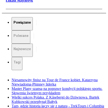
Łukasz Majchrzyk
Powiązane
Polecane
Najnowsze
Tagi
Niesamowity finisz na Tour de France kobiet. Katarzyna
Niewiadoma-Phinney liderką
Master Plany szansą na poprawę kondycji polskiego sportu.
Słowenia świetnym przykładem
Wielki sukces Polaka. Z Kåsebergi do Dziwnowa. Bartek
Kubkowski przepłynął Bałtyk
Tam, gdzie historia łączy się z naturą - TrekTours i Columbia