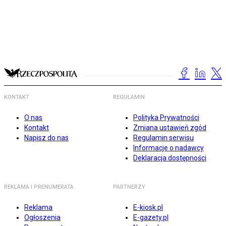
KONTAKT
REGULAMIN
O nas
Polityka Prywatności
Kontakt
Zmiana ustawień zgód
Napisz do nas
Regulamin serwisu
Informacje o nadawcy
Deklaracja dostępności
REKLAMA I PRENUMERATA
PARTNERZY
Reklama
E-kiosk.pl
Ogłoszenia
E-gazety.pl