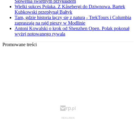
Słowenia świetnym przykładem
Wielki sukces Polaka. Z Kåsebergi do Dziwnowa. Bartek
Kubkowski przepłynął Bałtyk
Tam, gdzie historia łączy się z naturą - TrekTours i Columbia
zapraszają na rajd pieszy w Modlinie
Antoni Kowalski o krok od Shenzhen Open. Polak pokonał
wyżej notowanego rywala
Promowane treści