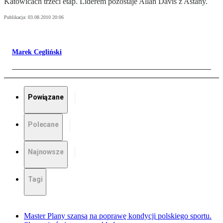
Katowicach trzeci etap. Liderem pozostaje Allan Davis z Astany.
Publikacja:
03.08.2010 20:06
Marek Cegliński
Powiązane
Polecane
Najnowsze
Tagi
Master Plany szansą na poprawę kondycji polskiego sportu.