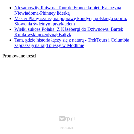
Niesamowity finisz na Tour de France kobiet. Katarzyna
Niewiadoma-Phinney liderką
Master Plany szansą na poprawę kondycji polskiego sportu.
Słowenia świetnym przykładem
Wielki sukces Polaka. Z Kåsebergi do Dziwnowa. Bartek
Kubkowski przepłynął Bałtyk
Tam, gdzie historia łączy się z naturą - TrekTours i Columbia
zapraszają na rajd pieszy w Modlinie
Promowane treści