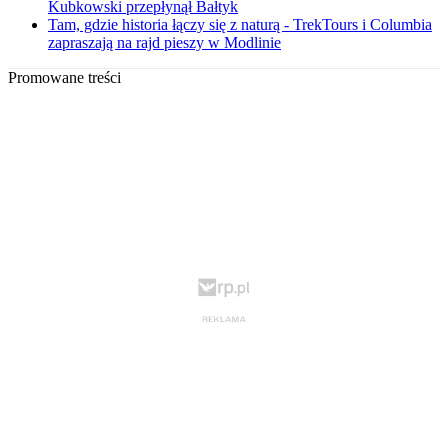
Kubkowski przepłynął Bałtyk
Tam, gdzie historia łączy się z naturą - TrekTours i Columbia
zapraszają na rajd pieszy w Modlinie
Promowane treści