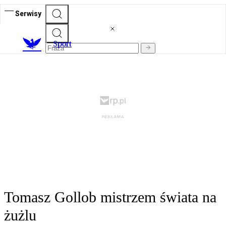
Serwisy
S
port
Tomasz Gollob mistrzem świata na
żużlu