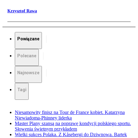
Krzysztof Rawa
Powiązane
Polecane
Najnowsze
Tagi
Niesamowity finisz na Tour de France kobiet. Katarzyna
Niewiadoma-Phinney liderką
Master Plany szansą na poprawę kondycji polskiego sportu.
Słowenia świetnym przykładem
Wielki sukces Polaka. Z Kåsebergi do Dziwnowa. Bartek