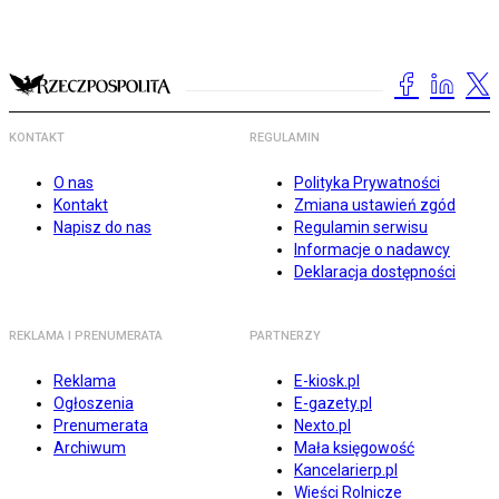
KONTAKT
REGULAMIN
O nas
Polityka Prywatności
Kontakt
Zmiana ustawień zgód
Napisz do nas
Regulamin serwisu
Informacje o nadawcy
Deklaracja dostępności
REKLAMA I PRENUMERATA
PARTNERZY
Reklama
E-kiosk.pl
Ogłoszenia
E-gazety.pl
Prenumerata
Nexto.pl
Archiwum
Mała księgowość
Kancelarierp.pl
Wieści Rolnicze