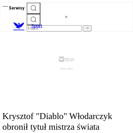
Serwisy
S
port
Krysztof "Diablo" Włodarczyk
obronił tytuł mistrza świata