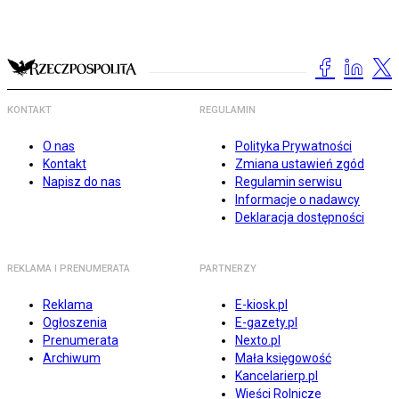
KONTAKT
REGULAMIN
O nas
Polityka Prywatności
Kontakt
Zmiana ustawień zgód
Napisz do nas
Regulamin serwisu
Informacje o nadawcy
Deklaracja dostępności
REKLAMA I PRENUMERATA
PARTNERZY
Reklama
E-kiosk.pl
Ogłoszenia
E-gazety.pl
Prenumerata
Nexto.pl
Archiwum
Mała księgowość
Kancelarierp.pl
Wieści Rolnicze