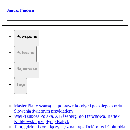
Janusz Pindera
Powiązane
Polecane
Najnowsze
Tagi
Master Plany szansą na poprawę kondycji polskiego sportu.
Słowenia świetnym przykładem
Wielki sukces Polaka. Z Kåsebergi do Dziwnowa. Bartek
Kubkowski przepłynął Bałtyk
Tam, gdzie historia łączy się z naturą - TrekTours i Columbia