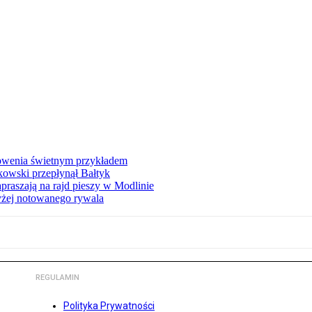
łowenia świetnym przykładem
owski przepłynął Bałtyk
apraszają na rajd pieszy w Modlinie
yżej notowanego rywala
REGULAMIN
Polityka Prywatności