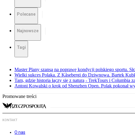
Polecane
Najnowsze
Tagi
Master Plany szansą na poprawę kondycji polskiego sportu. S
Wielki sukces Polaka. Z Kåsebergi do Dziwnowa. Bartek Kubk
Tam, gdzie historia łączy się z naturą - TrekTours i Columbia z
Antoni Kowalski o krok od Shenzhen Open. Polak pokonał w
Promowane treści
KONTAKT
O nas