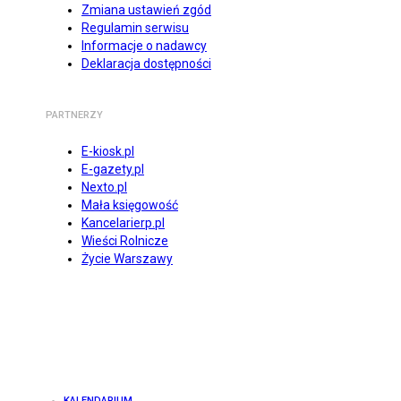
Zmiana ustawień zgód
Regulamin serwisu
Informacje o nadawcy
Deklaracja dostępności
PARTNERZY
E-kiosk.pl
E-gazety.pl
Nexto.pl
Mała księgowość
Kancelarierp.pl
Wieści Rolnicze
Życie Warszawy
KALENDARIUM