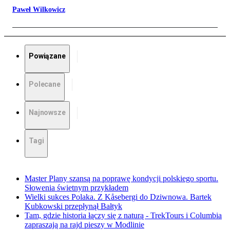
Paweł Wilkowicz
Powiązane
Polecane
Najnowsze
Tagi
Master Plany szansą na poprawę kondycji polskiego sportu.
Słowenia świetnym przykładem
Wielki sukces Polaka. Z Kåsebergi do Dziwnowa. Bartek
Kubkowski przepłynął Bałtyk
Tam, gdzie historia łączy się z naturą - TrekTours i Columbia
zapraszają na rajd pieszy w Modlinie