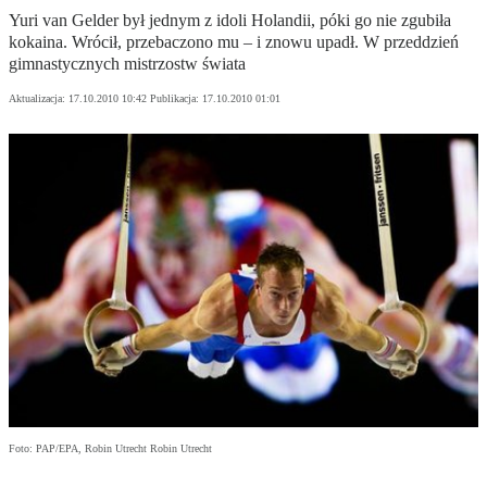
Yuri van Gelder był jednym z idoli Holandii, póki go nie zgubiła
kokaina. Wrócił, przebaczono mu – i znowu upadł. W przeddzień
gimnastycznych mistrzostw świata
Aktualizacja:
17.10.2010 10:42
Publikacja:
17.10.2010 01:01
Foto: PAP/EPA, Robin Utrecht Robin Utrecht