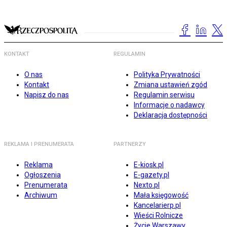
KONTAKT
REGULAMIN
O nas
Polityka Prywatności
Kontakt
Zmiana ustawień zgód
Napisz do nas
Regulamin serwisu
Informacje o nadawcy
Deklaracja dostępności
REKLAMA I PRENUMERATA
PARTNERZY
Reklama
E-kiosk.pl
Ogłoszenia
E-gazety.pl
Prenumerata
Nexto.pl
Archiwum
Mała księgowość
Kancelarierp.pl
Wieści Rolnicze
Życie Warszawy