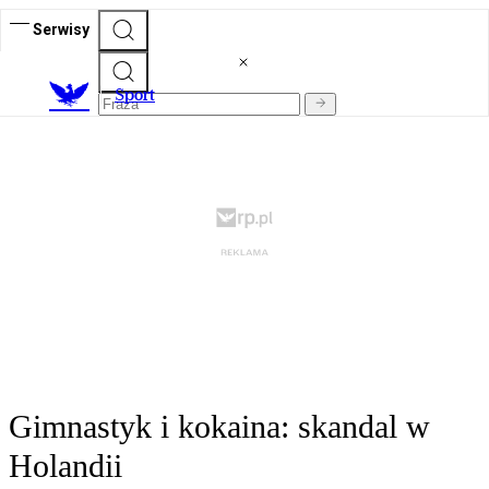
Serwisy
S
port
Gimnastyk i kokaina: skandal w
Holandii