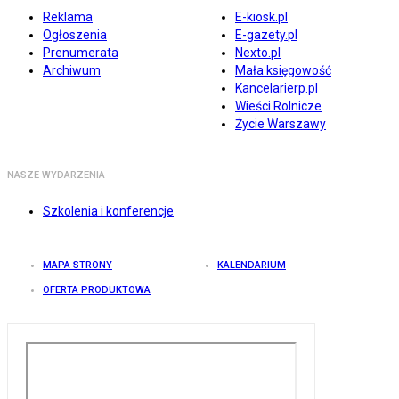
Reklama
E-kiosk.pl
Ogłoszenia
E-gazety.pl
Prenumerata
Nexto.pl
Archiwum
Mała księgowość
Kancelarierp.pl
Wieści Rolnicze
Życie Warszawy
NASZE WYDARZENIA
Szkolenia i konferencje
MAPA STRONY
KALENDARIUM
OFERTA PRODUKTOWA