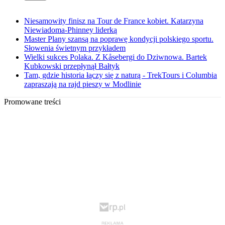
Niesamowity finisz na Tour de France kobiet. Katarzyna
Niewiadoma-Phinney liderką
Master Plany szansą na poprawę kondycji polskiego sportu.
Słowenia świetnym przykładem
Wielki sukces Polaka. Z Kåsebergi do Dziwnowa. Bartek
Kubkowski przepłynął Bałtyk
Tam, gdzie historia łączy się z naturą - TrekTours i Columbia
zapraszają na rajd pieszy w Modlinie
Promowane treści