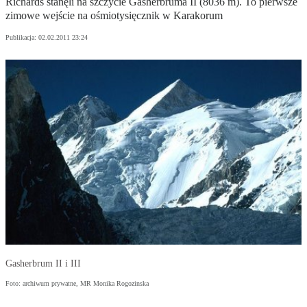
Richards stanęli na szczycie Gasherbruma II (8036 m). To pierwsze
zimowe wejście na ośmiotysięcznik w Karakorum
Publikacja:
02.02.2011 23:24
Gasherbrum II i III
Foto: archiwum prywatne, MR Monika Rogozinska