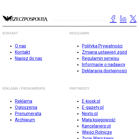
KONTAKT
REGULAMIN
O nas
Polityka Prywatności
Kontakt
Zmiana ustawień zgód
Napisz do nas
Regulamin serwisu
Informacje o nadawcy
Deklaracja dostępności
REKLAMA I PRENUMERATA
PARTNERZY
Reklama
E-kiosk.pl
Ogłoszenia
E-gazety.pl
Prenumerata
Nexto.pl
Archiwum
Mała księgowość
Kancelarierp.pl
Wieści Rolnicze
Życie Warszawy