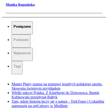
Monika Rogozińska
Powiązane
Polecane
Najnowsze
Tagi
Master Plany szansą na poprawę kondycji polskiego sportu.
Słowenia świetnym przykładem
Wielki sukces Polaka. Z Kåsebergi do Dziwnowa. Bartek
Kubkowski przepłynął Bałtyk
Tam, gdzie historia łączy się z naturą - TrekTours i Columbia
zapraszają na rajd pieszy w Modlinie