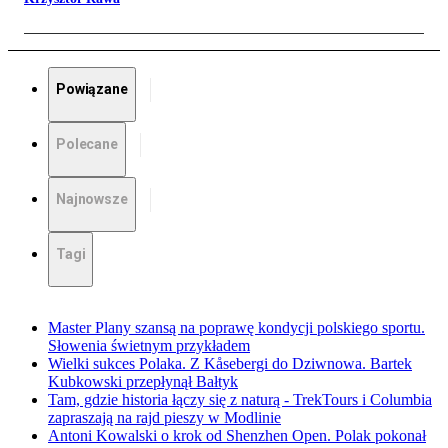
Powiązane
Polecane
Najnowsze
Tagi
Master Plany szansą na poprawę kondycji polskiego sportu.
Słowenia świetnym przykładem
Wielki sukces Polaka. Z Kåsebergi do Dziwnowa. Bartek
Kubkowski przepłynął Bałtyk
Tam, gdzie historia łączy się z naturą - TrekTours i Columbia
zapraszają na rajd pieszy w Modlinie
Antoni Kowalski o krok od Shenzhen Open. Polak pokonał