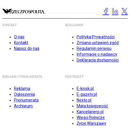
KONTAKT
REGULAMIN
O nas
Polityka Prywatności
Kontakt
Zmiana ustawień zgód
Napisz do nas
Regulamin serwisu
Informacje o nadawcy
Deklaracja dostępności
REKLAMA I PRENUMERATA
PARTNERZY
Reklama
E-kiosk.pl
Ogłoszenia
E-gazety.pl
Prenumerata
Nexto.pl
Archiwum
Mała księgowość
Kancelarierp.pl
Wieści Rolnicze
Życie Warszawy