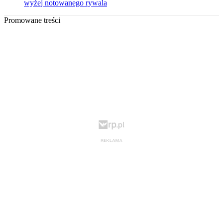
wyżej notowanego rywala
Promowane treści