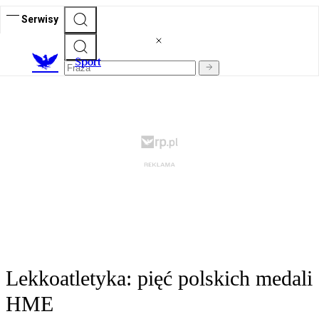
Serwisy
S
port
Lekkoatletyka: pięć polskich medali
HME