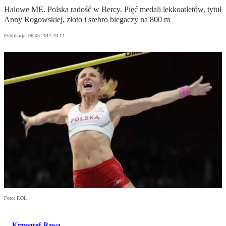
Halowe ME. Polska radość w Bercy. Pięć medali lekkoatletów, tytuł
Anny Rogowskiej, złoto i srebro biegaczy na 800 m
Publikacja:
06.03.2011 20:14
Foto: ROL
Krzysztof Rawa