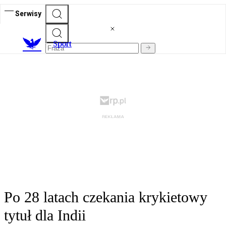
Serwisy
S
port
Po 28 latach czekania krykietowy
tytuł dla Indii