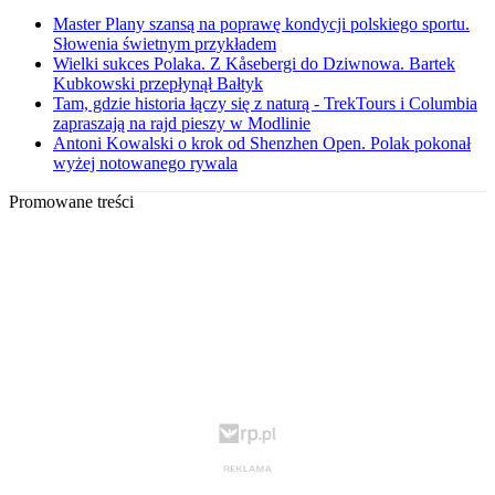
Master Plany szansą na poprawę kondycji polskiego sportu.
Słowenia świetnym przykładem
Wielki sukces Polaka. Z Kåsebergi do Dziwnowa. Bartek
Kubkowski przepłynął Bałtyk
Tam, gdzie historia łączy się z naturą - TrekTours i Columbia
zapraszają na rajd pieszy w Modlinie
Antoni Kowalski o krok od Shenzhen Open. Polak pokonał
wyżej notowanego rywala
Promowane treści