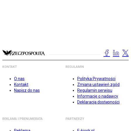
KONTAKT
REGULAMIN
O nas
Polityka Prywatności
Kontakt
Zmiana ustawień zgód
Napisz do nas
Regulamin serwisu
Informacje o nadawcy
Deklaracja dostępności
REKLAMA I PRENUMERATA
PARTNERZY
Reklama
E-kiosk.pl