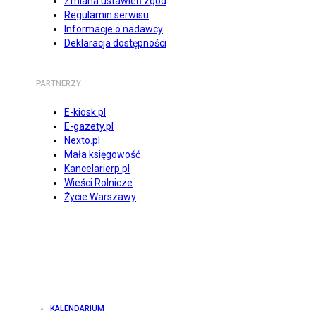
Zmiana ustawień zgód
Regulamin serwisu
Informacje o nadawcy
Deklaracja dostępności
PARTNERZY
E-kiosk.pl
E-gazety.pl
Nexto.pl
Mała księgowość
Kancelarierp.pl
Wieści Rolnicze
Życie Warszawy
KALENDARIUM