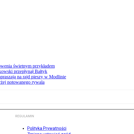
łowenia świetnym przykładem
owski przepłynął Bałtyk
apraszają na rajd pieszy w Modlinie
yżej notowanego rywala
REGULAMIN
Polityka Prywatności