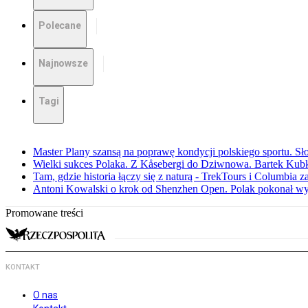
Polecane
Najnowsze
Tagi
Master Plany szansą na poprawę kondycji polskiego sportu. S
Wielki sukces Polaka. Z Kåsebergi do Dziwnowa. Bartek Kubk
Tam, gdzie historia łączy się z naturą - TrekTours i Columbia z
Antoni Kowalski o krok od Shenzhen Open. Polak pokonał w
Promowane treści
KONTAKT
O nas