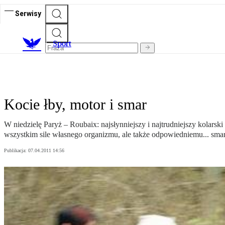
Serwisy
S
port
Kocie łby, motor i smar
W niedzielę Paryż – Roubaix: najsłynniejszy i najtrudniejszy kolarsk
wszystkim sile własnego organizmu, ale także odpowiedniemu... sm
Publikacja:
07.04.2011 14:56