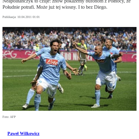
Neapolitańczyk to czuje: znów pokażemy bufonom z Północy, że
Południe potrafi. Może już tej wiosny. I to bez Diego.
Publikacja:
10.04.2011 01:01
Foto: AFP
Paweł Wilkowicz