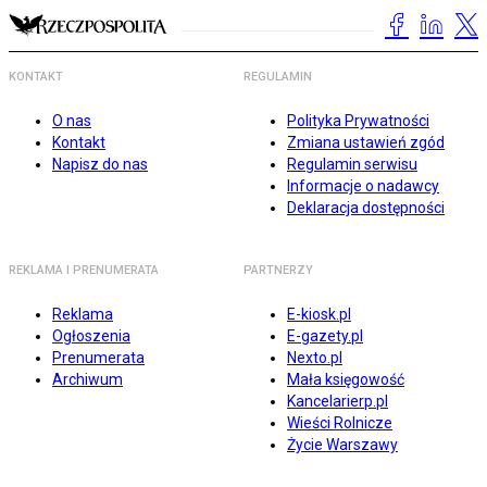
KONTAKT
REGULAMIN
O nas
Polityka Prywatności
Kontakt
Zmiana ustawień zgód
Napisz do nas
Regulamin serwisu
Informacje o nadawcy
Deklaracja dostępności
REKLAMA I PRENUMERATA
PARTNERZY
Reklama
E-kiosk.pl
Ogłoszenia
E-gazety.pl
Prenumerata
Nexto.pl
Archiwum
Mała księgowość
Kancelarierp.pl
Wieści Rolnicze
Życie Warszawy