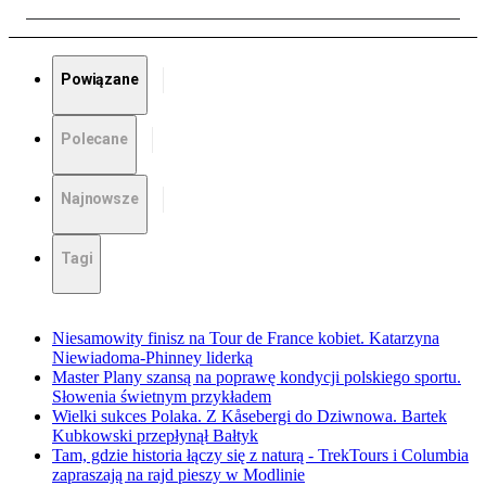
Powiązane
Polecane
Najnowsze
Tagi
Niesamowity finisz na Tour de France kobiet. Katarzyna
Niewiadoma-Phinney liderką
Master Plany szansą na poprawę kondycji polskiego sportu.
Słowenia świetnym przykładem
Wielki sukces Polaka. Z Kåsebergi do Dziwnowa. Bartek
Kubkowski przepłynął Bałtyk
Tam, gdzie historia łączy się z naturą - TrekTours i Columbia
zapraszają na rajd pieszy w Modlinie