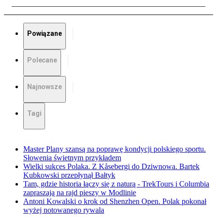
Powiązane
Polecane
Najnowsze
Tagi
Master Plany szansą na poprawę kondycji polskiego sportu.
Słowenia świetnym przykładem
Wielki sukces Polaka. Z Kåsebergi do Dziwnowa. Bartek
Kubkowski przepłynął Bałtyk
Tam, gdzie historia łączy się z naturą - TrekTours i Columbia
zapraszają na rajd pieszy w Modlinie
Antoni Kowalski o krok od Shenzhen Open. Polak pokonał
wyżej notowanego rywala