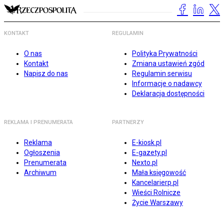
KONTAKT
REGULAMIN
O nas
Polityka Prywatności
Kontakt
Zmiana ustawień zgód
Napisz do nas
Regulamin serwisu
Informacje o nadawcy
Deklaracja dostępności
REKLAMA I PRENUMERATA
PARTNERZY
Reklama
E-kiosk.pl
Ogłoszenia
E-gazety.pl
Prenumerata
Nexto.pl
Archiwum
Mała księgowość
Kancelarierp.pl
Wieści Rolnicze
Życie Warszawy