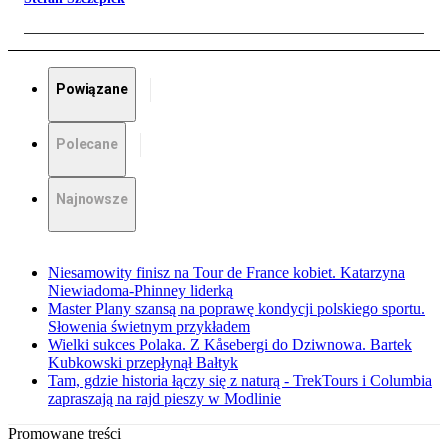
Powiązane
Polecane
Najnowsze
Niesamowity finisz na Tour de France kobiet. Katarzyna
Niewiadoma-Phinney liderką
Master Plany szansą na poprawę kondycji polskiego sportu.
Słowenia świetnym przykładem
Wielki sukces Polaka. Z Kåsebergi do Dziwnowa. Bartek
Kubkowski przepłynął Bałtyk
Tam, gdzie historia łączy się z naturą - TrekTours i Columbia
zapraszają na rajd pieszy w Modlinie
Promowane treści