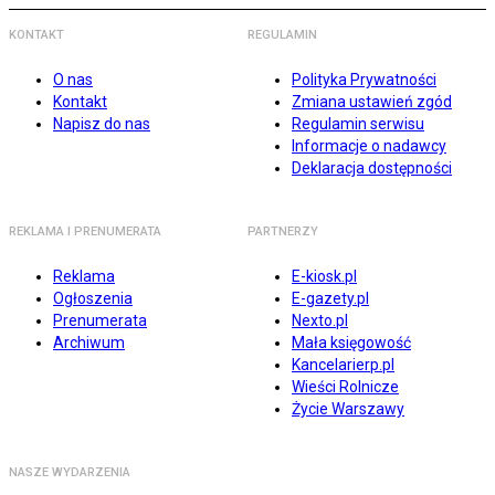
KONTAKT
REGULAMIN
O nas
Polityka Prywatności
Kontakt
Zmiana ustawień zgód
Napisz do nas
Regulamin serwisu
Informacje o nadawcy
Deklaracja dostępności
REKLAMA I PRENUMERATA
PARTNERZY
Reklama
E-kiosk.pl
Ogłoszenia
E-gazety.pl
Prenumerata
Nexto.pl
Archiwum
Mała księgowość
Kancelarierp.pl
Wieści Rolnicze
Życie Warszawy
NASZE WYDARZENIA