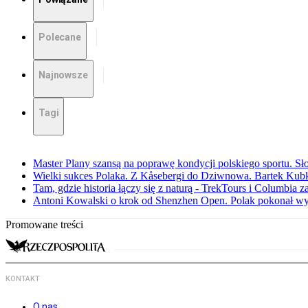
Polecane
Najnowsze
Tagi
Master Plany szansą na poprawę kondycji polskiego sportu. S
Wielki sukces Polaka. Z Kåsebergi do Dziwnowa. Bartek Kubk
Tam, gdzie historia łączy się z naturą - TrekTours i Columbia z
Antoni Kowalski o krok od Shenzhen Open. Polak pokonał w
Promowane treści
KONTAKT
O nas