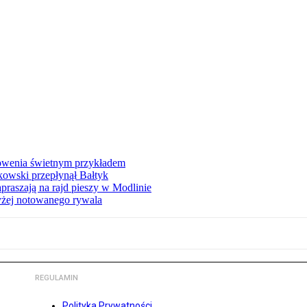
łowenia świetnym przykładem
owski przepłynął Bałtyk
apraszają na rajd pieszy w Modlinie
yżej notowanego rywala
REGULAMIN
Polityka Prywatności