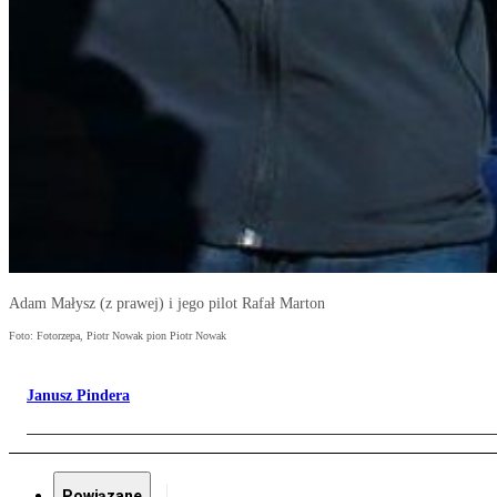
Adam Małysz (z prawej) i jego pilot Rafał Marton
Foto: Fotorzepa, Piotr Nowak pion Piotr Nowak
Janusz Pindera
Powiązane